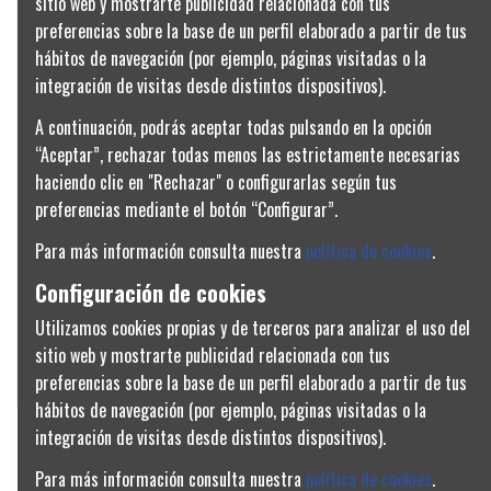
sitio web y mostrarte publicidad relacionada con tus
preferencias sobre la base de un perfil elaborado a partir de tus
hábitos de navegación (por ejemplo, páginas visitadas o la
integración de visitas desde distintos dispositivos).
A continuación, podrás aceptar todas pulsando en la opción
“Aceptar”, rechazar todas menos las estrictamente necesarias
haciendo clic en "Rechazar" o configurarlas según tus
preferencias mediante el botón “Configurar”.
Para más información consulta nuestra
política de cookies
.
F1524 FILUX DICROICA 7W LED 4000K
LF-GHY100H24-YH FUENTE ALIM TIRA
700LM
LED 100W 24VDC
Configuración de cookies
F1524
28,31 €
2,19 €
Utilizamos cookies propias y de terceros para analizar el uso del
sitio web y mostrarte publicidad relacionada con tus
Añadir al
Añadir al
preferencias sobre la base de un perfil elaborado a partir de tus
carrito
carrito
hábitos de navegación (por ejemplo, páginas visitadas o la
integración de visitas desde distintos dispositivos).
1
2
Para más información consulta nuestra
política de cookies
.