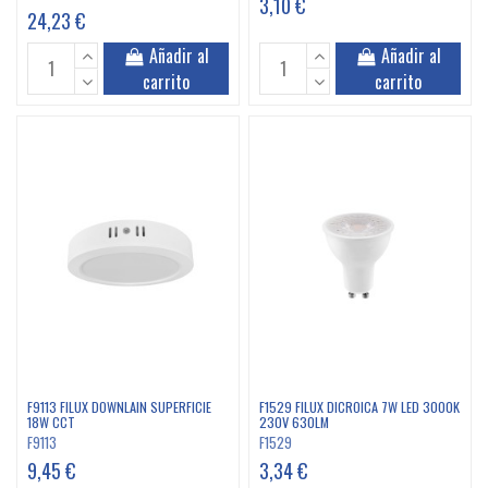
3,10 €
24,23 €
Añadir al
Añadir al
carrito
carrito
F9113 FILUX DOWNLAIN SUPERFICIE
F1529 FILUX DICROICA 7W LED 3000K
18W CCT
230V 630LM
F9113
F1529
9,45 €
3,34 €