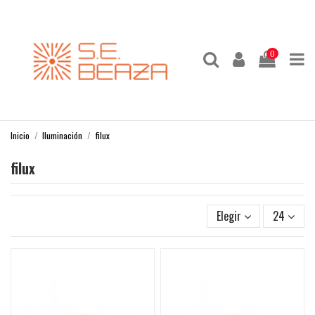
0
Inicio
Iluminación
filux
filux
Elegir
24