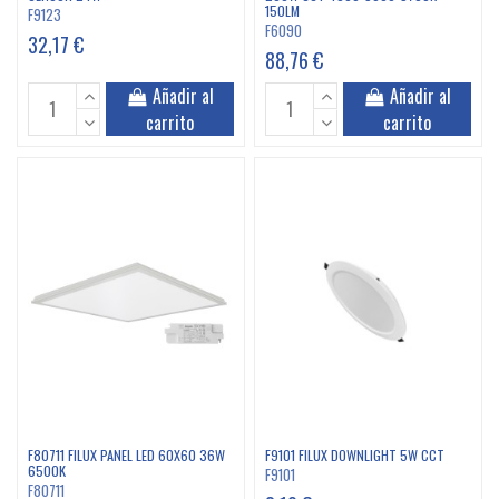
150LM
F9123
F6090
32,17 €
88,76 €
Añadir al
Añadir al
carrito
carrito
F80711 FILUX PANEL LED 60X60 36W
F9101 FILUX DOWNLIGHT 5W CCT
6500K
F9101
F80711