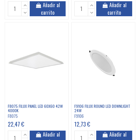
Añadir al
Añadir al
carrito
carrito
F8075 FILUX PANEL LED 60X60 42W
F9106 FILUX ROUND LED DOWNLIGHT
4000K
24W
F8075
F9106
22,47 €
12,73 €
Añadir al
Añadir al