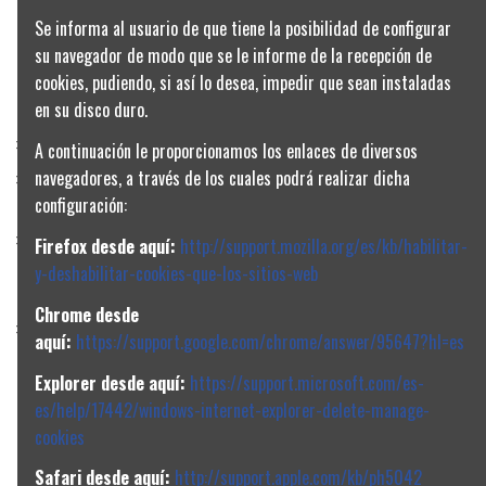
Se informa al usuario de que tiene la posibilidad de configurar
su navegador de modo que se le informe de la recepción de
cookies, pudiendo, si así lo desea, impedir que sean instaladas
CONDICIONES Y
CATEGORÍAS
CONTACT US
PRIVACIDAD
en su disco duro.
Media Tensión
Cartagena, Murcia
Aviso legal
A continuación le proporcionamos los enlaces de diversos
Electrónica
968107606
navegadores, a través de los cuales podrá realizar dicha
Política de
Industrial y
configuración:
privacidad
automatización
sebeaza@sebeaza.com
Condiciones
Firefox desde aquí:
http://support.mozilla.org/es/kb/habilitar-
Iluminación
generales de
y-deshabilitar-cookies-que-los-sitios-web
Fotovoltaica
venta
Chrome desde
Conductores
Política de
aquí:
https://support.google.com/chrome/answer/95647?hl=es
Climatización
cookies
Explorer desde aquí:
https://support.microsoft.com/es-
Tubería y
es/help/17442/windows-internet-explorer-delete-manage-
canalización
cookies
Hogar
Safari desde aquí:
http://support.apple.com/kb/ph5042