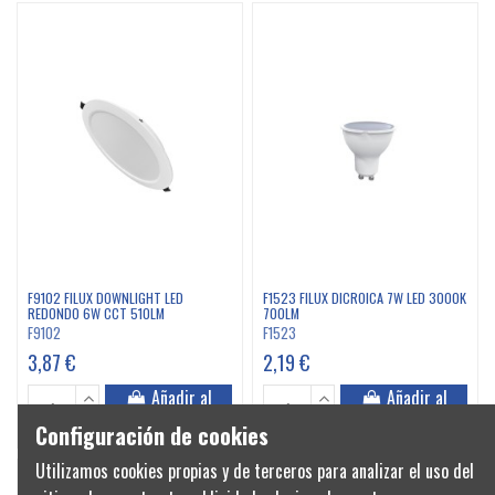
F9102 FILUX DOWNLIGHT LED
F1523 FILUX DICROICA 7W LED 3000K
REDONDO 6W CCT 510LM
700LM
F9102
F1523
3,87 €
2,19 €
Añadir al
Añadir al
carrito
carrito
Configuración de cookies
Utilizamos cookies propias y de terceros para analizar el uso del