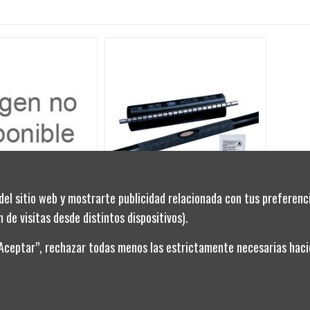
del sitio web y mostrarte publicidad relacionada con tus preferenci
CTA 250A 120150MM
 de visitas desde distintos dispositivos).
“Aceptar”, rechazar todas menos las estrictamente necesarias hacie
HDCW110-30-500 3M
MANGABIERTERMOR CON CREMALLERA
55,61 €
Añadir al
Añadir al