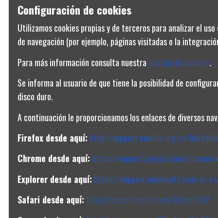
Configuración de cookies
Utilizamos cookies propias y de terceros para analizar el uso 
de navegación (por ejemplo, páginas visitadas o la integración
Para más información consulta nuestra
política de cookies
.
CONDICIONES Y PRIVACIDAD
Se informa al usuario de que tiene la posibilidad de configur
Aviso legal
disco duro.
Política de privacidad
A continuación le proporcionamos los enlaces de diversos nave
Condiciones generales de venta
Firefox desde aquí:
http://support.mozilla.org/es/kb/habil
Política de cookies
Chrome desde aquí:
https://support.google.com/chrome/
Explorer desde aquí:
https://support.microsoft.com/es-e
Safari desde aquí:
http://support.apple.com/kb/ph5042