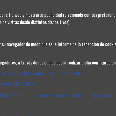
carrito
carrito
del sitio web y mostrarte publicidad relacionada con tus preferenci
 de visitas desde distintos dispositivos).
CATEGORÍAS
ar su navegador de modo que se le informe de la recepción de cookies
Media Tensión
Electrónica Industrial y automatización
gadores, a través de los cuales podrá realizar dicha configuración
Iluminación
itar-y-deshabilitar-cookies-que-los-sitios-web
Fotovoltaica
Conductores
answer/95647?hl=es
Climatización
s/help/17442/windows-internet-explorer-delete-manage-cookies
Tubería y canalización
Hogar