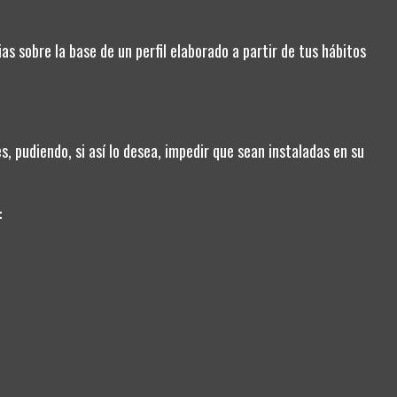
as sobre la base de un perfil elaborado a partir de tus hábitos
CONTACT US
, pudiendo, si así lo desea, impedir que sean instaladas en su
Cartagena, Murcia
968107606
:
sebeaza@sebeaza.com