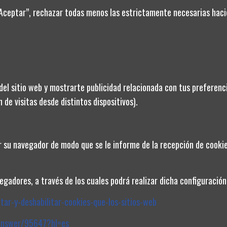
“Aceptar”, rechazar todas menos las estrictamente necesarias hacie
92,64 €
Añadir al
Añadir al
carrito
carrito
1
2
3
…
1
del sitio web y mostrarte publicidad relacionada con tus preferenci
 de visitas desde distintos dispositivos).
CATEGORÍAS
ar su navegador de modo que se le informe de la recepción de cookies
Media Tensión
Electrónica Industrial y automatización
gadores, a través de los cuales podrá realizar dicha configuración
Iluminación
itar-y-deshabilitar-cookies-que-los-sitios-web
Fotovoltaica
Conductores
answer/95647?hl=es