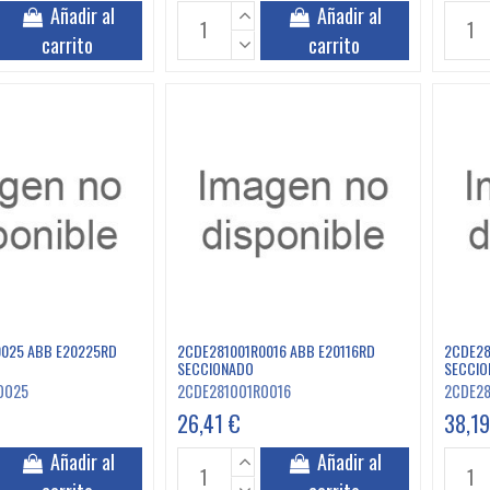
Añadir al
Añadir al
carrito
carrito
025 ABB E20225RD
2CDE281001R0016 ABB E20116RD
2CDE28
SECCIONADO
SECCIO
0025
2CDE281001R0016
2CDE2
26,41 €
38,19
Añadir al
Añadir al