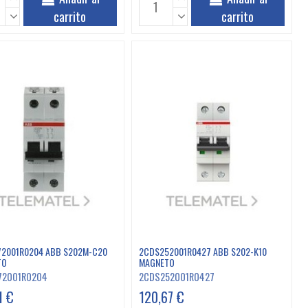
carrito
carrito
2001R0204 ABB S202M-C20
2CDS252001R0427 ABB S202-K10
TO
MAGNETO
72001R0204
2CDS252001R0427
1 €
120,67 €