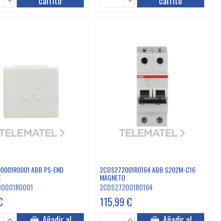
carrito
carrito
0001R0001 ABB PS-END
2CDS272001R0164 ABB S202M-C16
E
MAGNETO
00001R0001
2CDS272001R0164
€
115,99 €
Añadir al
Añadir al