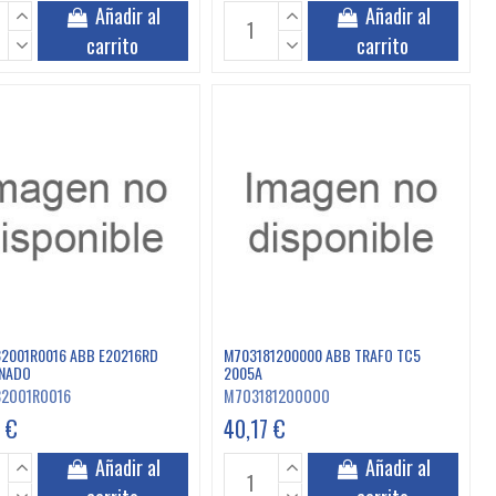
Añadir al
Añadir al
carrito
carrito
2001R0016 ABB E20216RD
M703181200000 ABB TRAFO TC5
NADO
2005A
82001R0016
M703181200000
 €
40,17 €
Añadir al
Añadir al