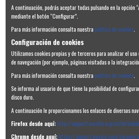
A continuación, podrás aceptar todas pulsando en la opción 
113,50 €
mediante el botón “Configurar”.
Para más información consulta nuestra
política de cookies
.
Configuración de cookies
Utilizamos cookies propias y de terceros para analizar el uso 
de navegación (por ejemplo, páginas visitadas o la integración
Para más información consulta nuestra
política de cookies
.
CONDICIONES Y PRIVACIDAD
Se informa al usuario de que tiene la posibilidad de configur
Aviso legal
disco duro.
Política de privacidad
A continuación le proporcionamos los enlaces de diversos nave
Condiciones generales de venta
Firefox desde aquí:
http://support.mozilla.org/es/kb/habil
Política de cookies
Chrome desde aquí:
https://support.google.com/chrome/