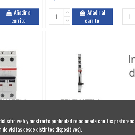
Añadir al
Añadir al
carrito
carrito
KO1362
160EV2
KO1362
del sitio web y mostrarte publicidad relacionada con tus preferenci
115,1
104 ABB S202M-C10
2CCS800900R0011 ABB CONTACTO
AUX S800
 de visitas desde distintos dispositivos).
0104
2CCS800900R0011