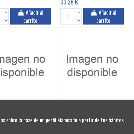
66,28 €
Añadir al
Añadir al
carrito
carrito
 ABB KIT OT
1SCA022404R4740 ABB
00250315400A
CONMVOLTMCV4
1SCA022404R4740
as sobre la base de un perfil elaborado a partir de tus hábitos
4 €
82,81 €