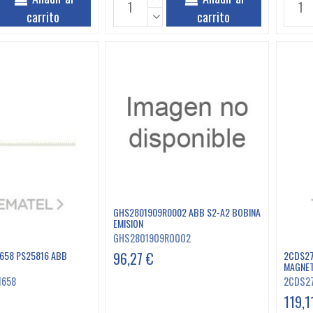
carrito
carrito
GHS2801909R0002 ABB S2-A2 BOBINA
EMISION
GHS2801909R0002
96,27 €
658 PS25816 ABB
2CDS27
MAGNE
1658
2CDS2
119,1