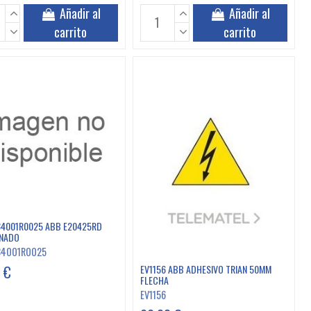
Añadir al
Añadir al
carrito
carrito
4001R0025 ABB E20425RD
NADO
84001R0025
 €
EV1156 ABB ADHESIVO TRIAN 50MM
FLECHA
EV1156