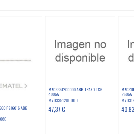
M703351200000 ABB TRAFO TC6
M70319
4005A
2505A
M703351200000
M7031
47,37 €
40,8
660 PS16016 ABB
1660