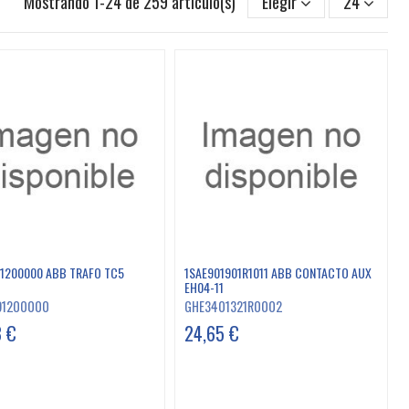
Mostrando 1-24 de 259 artículo(s)
Elegir
24
1200000 ABB TRAFO TC5
1SAE901901R1011 ABB CONTACTO AUX
EH04-11
91200000
GHE3401321R0002
3 €
24,65 €