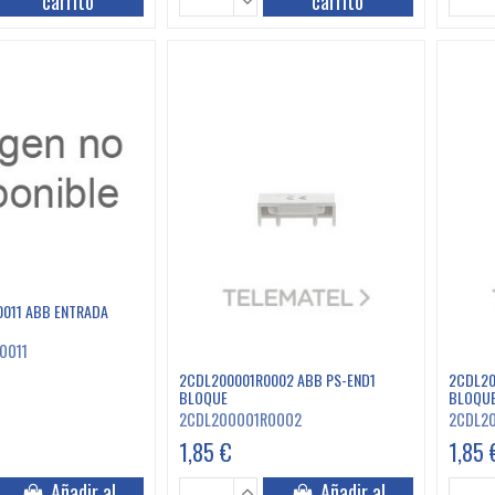
carrito
carrito
011 ABB ENTRADA
0011
2CDL200001R0002 ABB PS-END1
2CDL20
BLOQUE
BLOQU
2CDL200001R0002
2CDL2
1,85 €
1,85 
Añadir al
Añadir al