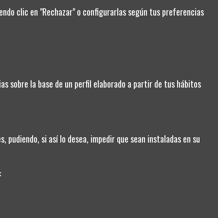
ndo clic en "Rechazar" o configurarlas según tus preferencias
Añadir al
Añadir al
carrito
carrito
1
as sobre la base de un perfil elaborado a partir de tus hábitos
CONTACT US
, pudiendo, si así lo desea, impedir que sean instaladas en su
Cartagena, Murcia
968107606
:
sebeaza@sebeaza.com