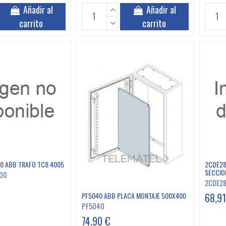
Añadir al
Añadir al
carrito
carrito
0 ABB TRAFO TC8 4005
2CDE28
SECCIO
00
2CDE2
68,91
PF5040 ABB PLACA MONTAJE 500X400
PF5040
74,90 €