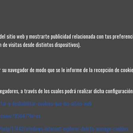
No hay reseñas de clientes en este momento.
del sitio web y mostrarte publicidad relacionada con tus preferenci
 de visitas desde distintos dispositivos).
CATEGORÍAS
ar su navegador de modo que se le informe de la recepción de cookies
Media Tensión
Electrónica Industrial y automatización
gadores, a través de los cuales podrá realizar dicha configuración
Iluminación
itar-y-deshabilitar-cookies-que-los-sitios-web
Fotovoltaica
Conductores
answer/95647?hl=es
Climatización
s/help/17442/windows-internet-explorer-delete-manage-cookies