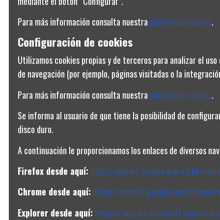
mediante el botón “Configurar”.
Para más información consulta nuestra
política de cookies
.
Configuración de cookies
Utilizamos cookies propias y de terceros para analizar el uso 
de navegación (por ejemplo, páginas visitadas o la integración
Para más información consulta nuestra
política de cookies
.
CONDICIONES Y PRIVACIDAD
Se informa al usuario de que tiene la posibilidad de configur
Aviso legal
disco duro.
Política de privacidad
A continuación le proporcionamos los enlaces de diversos nave
Condiciones generales de venta
Firefox desde aquí:
http://support.mozilla.org/es/kb/habil
Política de cookies
Chrome desde aquí:
https://support.google.com/chrome/
Explorer desde aquí:
https://support.microsoft.com/es-e