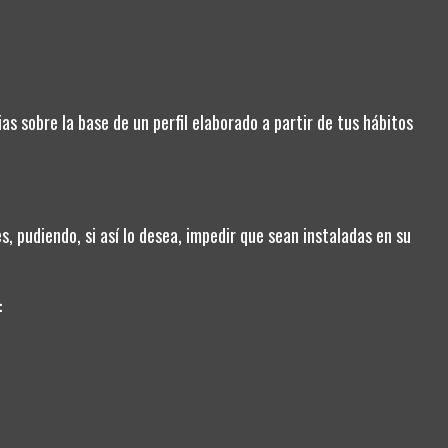
as sobre la base de un perfil elaborado a partir de tus hábitos
CONTACT US
, pudiendo, si así lo desea, impedir que sean instaladas en su
Cartagena, Murcia
968107606
:
sebeaza@sebeaza.com